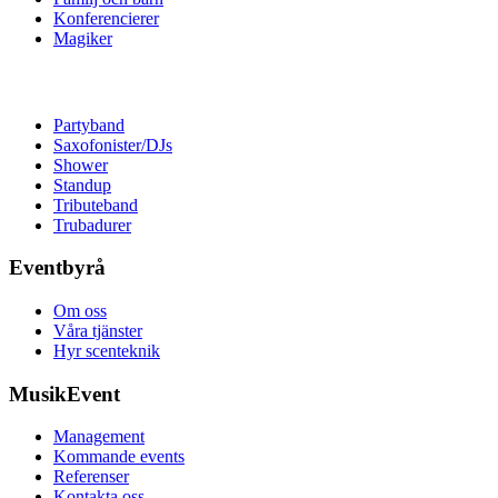
Konferencierer
Magiker
Partyband
Saxofonister/DJs
Shower
Standup
Tributeband
Trubadurer
Eventbyrå
Om oss
Våra tjänster
Hyr scenteknik
MusikEvent
Management
Kommande events
Referenser
Kontakta oss