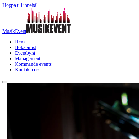
Hoppa till innehåll
MusikEvent
Hem
Boka artist
Eventbyrå
Management
Kommande events
Kontakta oss