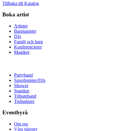
Tillbaka till Katalog
Boka artist
Artister
Barpianister
DJs
Familj och barn
Konferencierer
Magiker
Partyband
Saxofonister/DJs
Shower
Standup
Tributeband
Trubadurer
Eventbyrå
Om oss
Våra tjänster