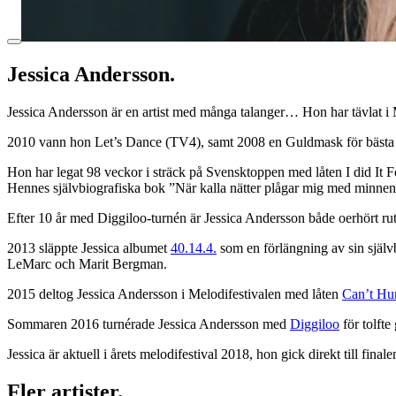
Jessica Andersson.
Jessica Andersson är en artist med många talanger… Hon har tävlat i 
2010 vann hon Let’s Dance (TV4), samt 2008 en Guldmask för bästa kv
Hon har legat 98 veckor i sträck på Svensktoppen med låten I did It Fo
Hennes självbiografiska bok ”När kalla nätter plågar mig med minnen 
Efter 10 år med Diggiloo-turnén är Jessica Andersson både oerhört rut
2013 släppte Jessica albumet
40.14.4.
som en förlängning av sin själ
LeMarc och Marit Bergman.
2015 deltog Jessica Andersson i Melodifestivalen med låten
Can’t Hu
Sommaren 2016 turnérade Jessica Andersson med
Diggiloo
för tolfte
Jessica är aktuell i årets melodifestival 2018, hon gick direkt till fina
Fler artister.