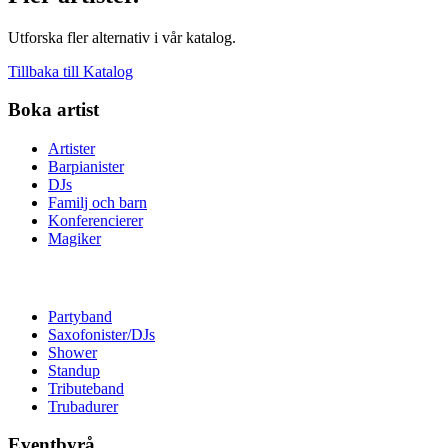
Utforska fler alternativ i vår katalog.
Tillbaka till Katalog
Boka artist
Artister
Barpianister
DJs
Familj och barn
Konferencierer
Magiker
Partyband
Saxofonister/DJs
Shower
Standup
Tributeband
Trubadurer
Eventbyrå