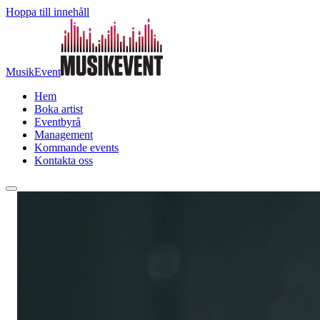
Hoppa till innehåll
MusikEvent
Hem
Boka artist
Eventbyrå
Management
Kommande events
Kontakta oss