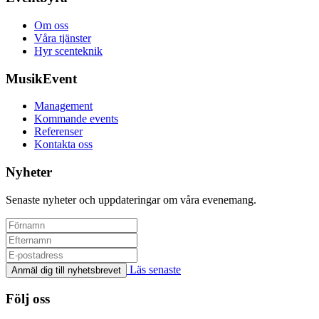
Om oss
Våra tjänster
Hyr scenteknik
MusikEvent
Management
Kommande events
Referenser
Kontakta oss
Nyheter
Senaste nyheter och uppdateringar om våra evenemang.
Läs senaste
Anmäl dig till nyhetsbrevet
Följ oss