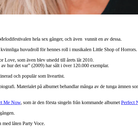
Melodifestivalen hela sex gånger, och även vunnit en av dessa.
innliga huvudroll för hennes roll i musikalen Little Shop of Horrors.
r Love, som även blev utsedd till årets låt 2010.
av hur det var” (2009) har sålt i över 120.000 exemplar.
inerad och populär som liveartist.
vbiografi. Materialet på albumet behandlar många av de tunga ämnen so
rt Me Now
, som är den första singeln från kommande albumet
Perfect
 gången.
len med låten Party Voce.