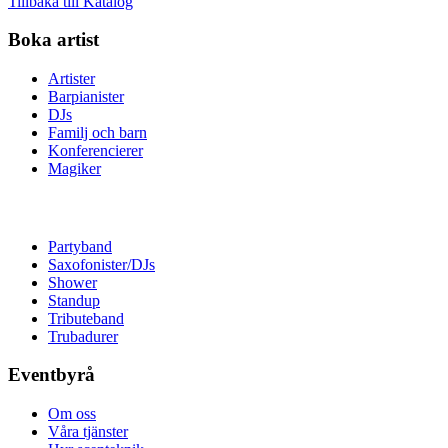
Tillbaka till Katalog
Boka artist
Artister
Barpianister
DJs
Familj och barn
Konferencierer
Magiker
Partyband
Saxofonister/DJs
Shower
Standup
Tributeband
Trubadurer
Eventbyrå
Om oss
Våra tjänster