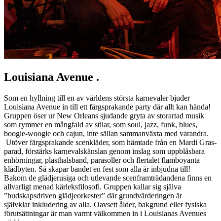
Louisiana Avenue .
Som en hyllning till en av världens största karnevaler bjuder
Louisiana Avenue in till ett färgsprakande party där allt kan hända!
Gruppen öser ur New Orleans sjudande gryta av storartad musik
som rymmer en mångfald av stilar, som soul, jazz, funk, blues,
boogie-woogie och cajun, inte sällan sammanväxta med varandra.
Utöver färgsprakande scenkläder, som hämtade från en Mardi Gras-
parad, förstärks karnevalskänslan genom inslag som uppblåsbara
enhörningar, plasthalsband, parasoller och flertalet flamboyanta
klädbyten. Så skapar bandet en fest som alla är inbjudna till!
Bakom de glädjerusiga och utlevande scenframträdandena finns en
allvarligt menad kärleksfilosofi. Gruppen kallar sig själva
”budskapsdriven glädjeorkester” där grundvärderingen är
självklar inkludering av alla. Oavsett ålder, bakgrund eller fysiska
förutsättningar är man varmt välkommen in i Louisianas Avenues