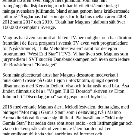
senaste tio åren även släppt flera julalbum som alla haft
framgångsrika listplaceringar och har blivit ett stående inslag i
många svenskars julfirande, bland annat genom hans kritikerrosade
julturné ”Änglarnas Tid” som gick för fulla hus mellan åren 2008-
2012 samt 2017 och 2019. Totalt har Magnus julalbum sålt över
160.000 exemplar i Sverige.
​Magnus har även kommit att bli en TV-personlighet och har förutom
framträtt i de flesta program i svensk TV även varit programledare
för Nyårsfirandet, ”Lilla Melodifestivalen” samt för det egna
programmet ”West End Star” i TV3. Vi har även sett Magnus som
jurymedlem i SVT-succén Dansbandskampen och även som ledare
för Boråskören i ”Körslaget”.
​Som mångfacetterad artist har Magnus dessutom medverkat i
musikalen Grease på Göta Lejon i Stockholm, sjungit operett
tillsammans med Kerstin Dellert, visa och folkmusik med bl.a. Åsa
Jinder, filmmusik bl a i ”Vägen Till El Dorado” skriven av Elton
John och i ”Discodaggarna” samt gospel med Joybells.
2015 medverkade Magnus åter i Melodifestvalen, denna gång med
bidraget ”Möt mig i Gamla Stan” som i deltävling två i Malmö
Arena direktkvalificerade sig till final. Platinasäljande ”Möt mig i
Gamla Stan” har sedan dess rönt stora radio,- och listframgångar och
via en teckenspråkstolkad version av låten har den nått en
mångmiljonpublik via viral spridning på Internet och