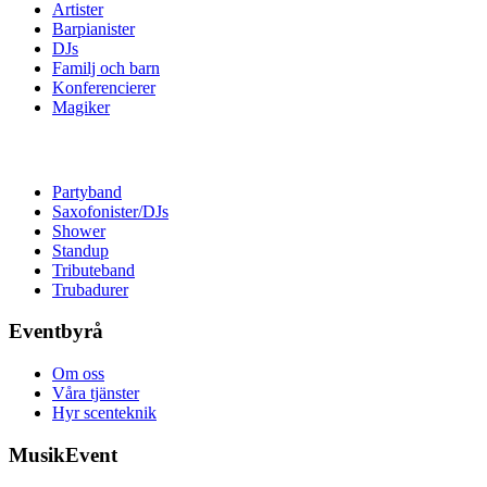
Artister
Barpianister
DJs
Familj och barn
Konferencierer
Magiker
Partyband
Saxofonister/DJs
Shower
Standup
Tributeband
Trubadurer
Eventbyrå
Om oss
Våra tjänster
Hyr scenteknik
MusikEvent