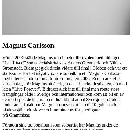
Magnus Carlsson.
Våren 2006 ställde Magnus upp i melodifestivalen med bidraget
”Lev Livet!” som specialskrivits av Anders Glenmark och Niklas
Strömstedt. Bidraget gick direkt vidare tilll final i Globen och var ett
startskottet för det något vuxnare soloalbumet ”Magnus Carlsson”
med efterföljande sommarturné sommaren 2006. Redan året efter
var det dags för Magnus att återigen delta i melodifestivalen, då med
låten ”Live Forever”. Bidraget gick inte till final men rönte stora
framgångar både i Sverige och internationellt och kom att bli en av
de mest spelade låtarna på radio i bland annat Sverige och Polen
under året. Totalt har Magnus som soloartist haft 10 guld,- och 5
platinsasjäljande skivor och nominerats för ytterligare
två Grammisar.
Förutom sina tre popalbum som soloartist har Magnus under de