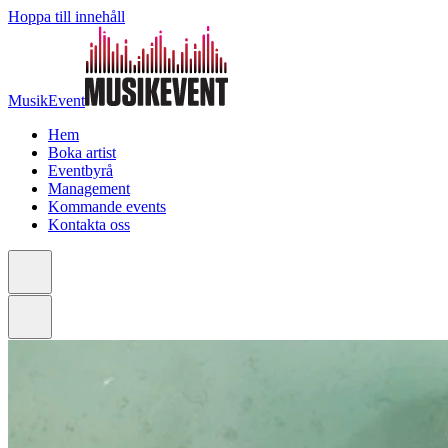
Hoppa till innehåll
MusikEvent
Hem
Boka artist
Eventbyrå
Management
Kommande events
Kontakta oss