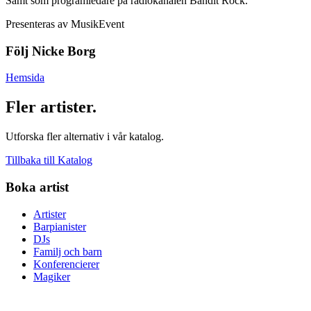
Samt som programledare på radiokanalen Bandit Rock.
Presenteras av MusikEvent
Följ Nicke Borg
Hemsida
Fler artister.
Utforska fler alternativ i vår katalog.
Tillbaka till Katalog
Boka artist
Artister
Barpianister
DJs
Familj och barn
Konferencierer
Magiker