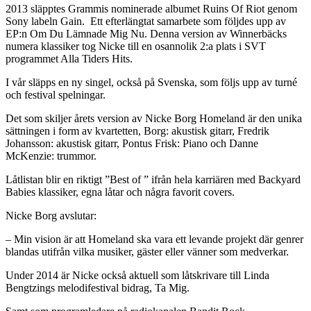
2013 släpptes Grammis nominerade albumet Ruins Of Riot genom
Sony labeln Gain. Ett efterlängtat samarbete som följdes upp av
EP:n Om Du Lämnade Mig Nu. Denna version av Winnerbäcks
numera klassiker tog Nicke till en osannolik 2:a plats i SVT
programmet Alla Tiders Hits.
I vår släpps en ny singel, också på Svenska, som följs upp av turné
och festival spelningar.
Det som skiljer årets version av Nicke Borg Homeland är den unika
sättningen i form av kvartetten, Borg: akustisk gitarr, Fredrik
Johansson: akustisk gitarr, Pontus Frisk: Piano och Danne
McKenzie: trummor.
Låtlistan blir en riktigt ”Best of ” ifrån hela karriären med Backyard
Babies klassiker, egna låtar och några favorit covers.
Nicke Borg avslutar:
– Min vision är att Homeland ska vara ett levande projekt där genrer
blandas utifrån vilka musiker, gäster eller vänner som medverkar.
Under 2014 är Nicke också aktuell som låtskrivare till Linda
Bengtzings melodifestival bidrag, Ta Mig.