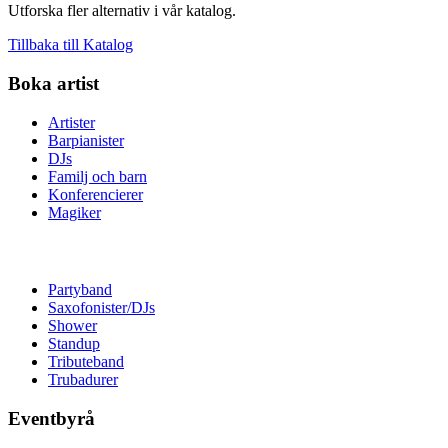
Utforska fler alternativ i vår katalog.
Tillbaka till Katalog
Boka artist
Artister
Barpianister
DJs
Familj och barn
Konferencierer
Magiker
Partyband
Saxofonister/DJs
Shower
Standup
Tributeband
Trubadurer
Eventbyrå