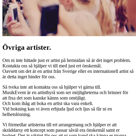
Övriga artister.
Om ni inte hittade just er artist på hemsidan så är det inget problem.
Kontakta oss så hjälper vi till med just ert önskemål.
Oavsett om det är en artist från Sverige eller en internationell artist så
är detta inget hinder för oss.
Så tveka inte att kontakta oss så hjälper vi gärna till.
MusikEvent är en artistbyrå som ser möjligheterna och brinner för
att fixa det som kanske känns som omöjligt.
Och kom ihåg att boka en artist ska vara enkelt.
Vid bokning kan vi även erbjuda ljud och ljus så får ni en
helhetslösning.
Vi förmedlar artisterna till ert arrangemang och hjälper er att
skräddarsy ett koncept som passar såväl era önskemål samt er
budget. Det är viktigt för oss att ni som kund ska känna er trygga