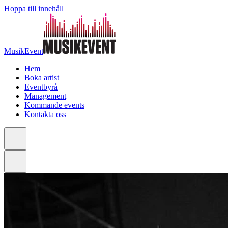
Hoppa till innehåll
MusikEvent
Hem
Boka artist
Eventbyrå
Management
Kommande events
Kontakta oss