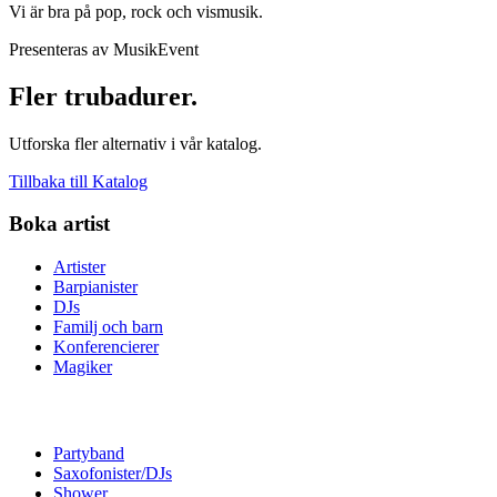
Vi är bra på pop, rock och vismusik.
Presenteras av MusikEvent
Fler trubadurer.
Utforska fler alternativ i vår katalog.
Tillbaka till Katalog
Boka artist
Artister
Barpianister
DJs
Familj och barn
Konferencierer
Magiker
Partyband
Saxofonister/DJs
Shower