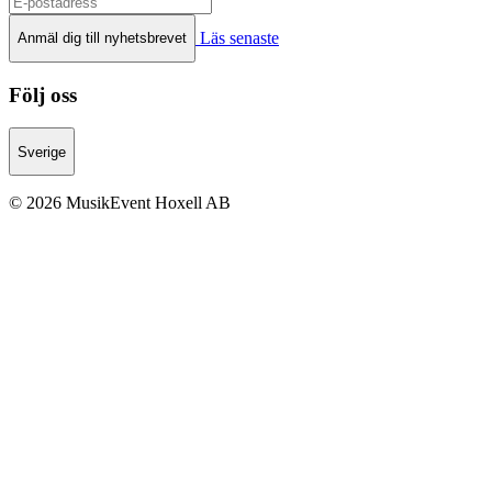
Läs senaste
Anmäl dig till nyhetsbrevet
Följ oss
Sverige
© 2026 MusikEvent Hoxell AB