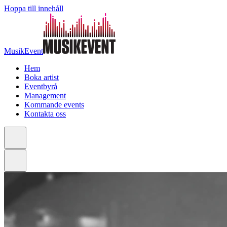
Hoppa till innehåll
MusikEvent
Hem
Boka artist
Eventbyrå
Management
Kommande events
Kontakta oss