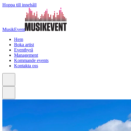
Hoppa till innehåll
MusikEvent
Hem
Boka artist
Eventbyrå
Management
Kommande events
Kontakta oss