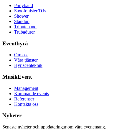
Partyband
Saxofonister/DJs
Shower
Standup
Tributeband
Trubadurer
Eventbyrå
Om oss
Våra tjänster
Hyr scenteknik
MusikEvent
Management
Kommande events
Referenser
Kontakta oss
Nyheter
Senaste nyheter och uppdateringar om våra evenemang.