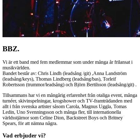
BBZ.
Vi är ett band med fem medlemmar som under många år frilansat i
musikvärlden.
Bandet består av: Chris Lindh (leadsång /git) ,Anna Landström
(leadsång/keys), Thomas Lindberg (leadsång/bas), Torleif
Robertsson (trummor/leadsång) och Björn Bertilsson (leadsång/git) .
Tillsammans har vi en mångårig erfarenhet från otaliga event, många
turnéer, skivinspelningar, krogshower och TV-framträdanden med
allt i från svenska artister såsom Carola, Magnus Uggla, Tomas
Ledin, Uno Svenningsson och många fler, till internationella
världsstjärnor som Celine Dion, Backstreet Boys och Britney
Spears, för att nämna några.
Vad erbjuder vi?