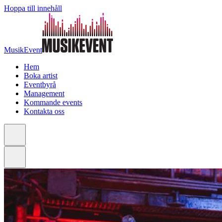
Hoppa till innehåll
MusikEvent
Hem
Boka artist
Eventbyrå
Management
Kommande events
Kontakta oss