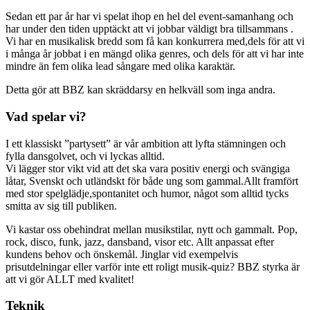
Sedan ett par år har vi spelat ihop en hel del event-samanhang och
har under den tiden upptäckt att vi jobbar väldigt bra tillsammans .
Vi har en musikalisk bredd som få kan konkurrera med,dels för att vi
i många år jobbat i en mängd olika genres, och dels för att vi har inte
mindre än fem olika lead sångare med olika karaktär.
Detta gör att BBZ kan skräddarsy en helkväll som inga andra.
Vad spelar vi?
I ett klassiskt ”partysett” är vår ambition att lyfta stämningen och
fylla dansgolvet, och vi lyckas alltid.
Vi lägger stor vikt vid att det ska vara positiv energi och svängiga
låtar, Svenskt och utländskt för både ung som gammal.Allt framfört
med stor spelglädje,spontanitet och humor, något som alltid tycks
smitta av sig till publiken.
Vi kastar oss obehindrat mellan musikstilar, nytt och gammalt. Pop,
rock, disco, funk, jazz, dansband, visor etc. Allt anpassat efter
kundens behov och önskemål. Jinglar vid exempelvis
prisutdelningar eller varför inte ett roligt musik-quiz? BBZ styrka är
att vi gör ALLT med kvalitet!
Teknik